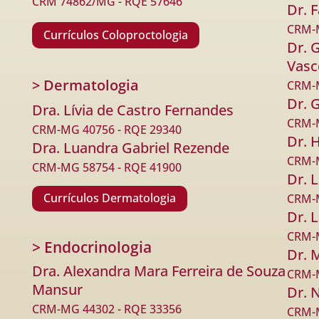
CRM 74862/MG -
RQE 57646
Dr. 
CRM-M
Currículos Coloproctologia
Dr. 
Vasc
> Dermatologia
CRM-M
Dr. G
Dra. Lívia de Castro Fernandes
CRM-M
CRM-MG 40756 - RQE 29340
Dr. 
Dra. Luandra Gabriel Rezende
CRM-M
CRM-MG 58754 - RQE 41900
Dr. 
Currículos Dermatologia
CRM-M
Dr. L
CRM-M
> Endocrinologia
Dr. 
Dra. Alexandra Mara Ferreira de Souza
CRM-M
Mansur
Dr. 
CRM-MG 44302 - RQE 33356
CRM-M