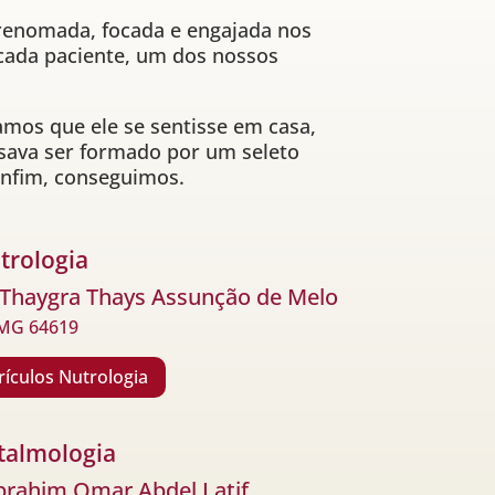
 renomada, focada e engajada nos
 cada paciente, um dos nossos
íamos que ele se sentisse em casa,
cisava ser formado por um seleto
 enfim, conseguimos.
trologia
 Thaygra Thays Assunção de Melo
MG 64619
rículos Nutrologia
talmologia
Ibrahim Omar Abdel Latif