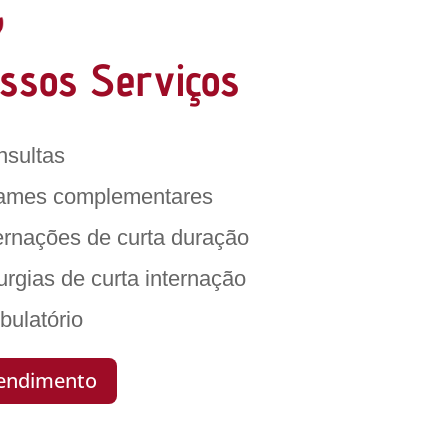
ssos Serviços
nsultas
ames complementares
ternações de curta duração
rurgias de curta internação
bulatório
endimento