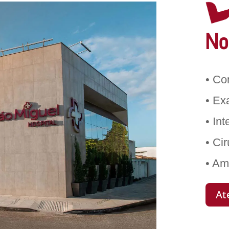
No
• Co
• Ex
• In
• Ci
• Am
At