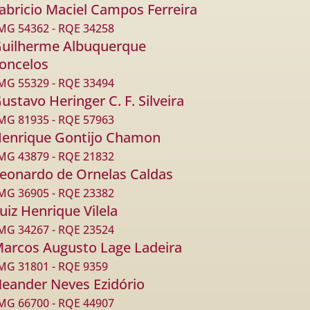
Fabricio Maciel Campos Ferreira
G 54362 - RQE 34258
Guilherme Albuquerque
oncelos
G 55329 - RQE 33494
ustavo Heringer C. F. Silveira
G 81935 - RQE 57963
Henrique Gontijo Chamon
G 43879 - RQE 21832
Leonardo de Ornelas Caldas
G 36905 - RQE 23382
uiz Henrique Vilela
G 34267 - RQE 23524
Marcos Augusto Lage Ladeira
G 31801 - RQE 9359
Neander Neves Ezidório
G 66700 - RQE 44907