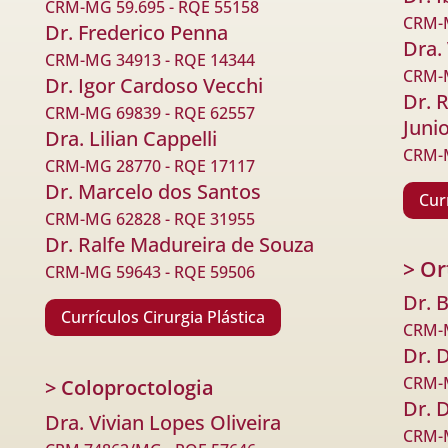
CRM-MG 59.695 - RQE 55158
CRM-M
Dr. Frederico Penna
Dra.
CRM-MG 34913 - RQE 14344
CRM-M
Dr. Igor Cardoso Vecchi
Dr. 
CRM-MG 69839 - RQE 62557
Juni
Dra. Lilian Cappelli
CRM-M
CRM-MG 28770 - RQE 17117
Dr. Marcelo dos Santos
Cur
CRM-MG 62828 - RQE 31955
Dr. Ralfe Madureira de Souza
> Or
CRM-MG 59643 - RQE 59506
Dr. 
Currículos Cirurgia Plástica
CRM-M
Dr. 
CRM-M
> Coloproctologia
Dr. 
Dra. Vivian Lopes Oliveira
CRM-M