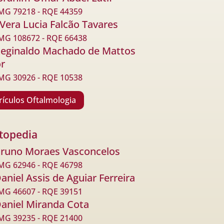
G 79218 - RQE 44359
 Vera Lucia Falcão Tavares
G 108672 - RQE 66438
Reginaldo Machado de Mattos
or
G 30926 - RQE 10538
rículos Oftalmologia
topedia
Bruno Moraes Vasconcelos
G 62946 - RQE 46798
Daniel Assis de Aguiar Ferreira
G 46607 - RQE 39151
Daniel Miranda Cota
G 39235 - RQE 21400